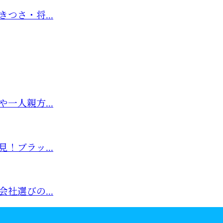
つさ・将...
一人親方...
！ブラッ...
社選びの...