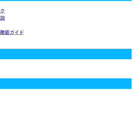
ク
説
徹底ガイド