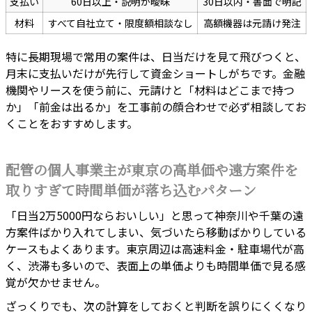
支払い
60日以上・説明が曖昧
30日以内・書面で明記
材料
すべて自社立て・限度額相談なし
高額機器は元請け発注
特に長期現場で常用の案件は、日当だけを見て飛びつくと、
月末に支払いだけが先行して資金ショートしがちです。金融
機関やリースを使う前に、元請けと「材料はどこまで持つ
か」「前金は出るか」を工事前の顔合わせで必ず相談してお
くことをおすすめします。
配管の個人事業主が東京の高単価や遠方案件を
取りすぎて時間単価が落ち込むパターン
「日当2万5000円ならおいしい」と思って神奈川や千葉の遠
方案件ばかり入れてしまい、気づいたら移動ばかりしている
ケースもよくあります。東京周辺は高速料金・駐車場代が高
く、渋滞も多いので、表面上の単価よりも時間単価で見る感
覚が欠かせません。
ざっくりでも、次の計算をしておくと判断を誤りにくくなり