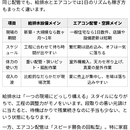
同じ配管でも、給排水とエアコンでは1日のリズムも稼ぎ方
もまったく違います。
項目
給排水設備メイン
エアコン配管・空調メイン
現場の
新築・大規模なら数ヶ
一般住宅なら1日数件、店舗や
期間
月〜1年
設備更新は短期
スケジ
工程に合わせて待ち時
繁忙期は詰め込み、オフは一気
ュール
間が出やすい
に落ちる
体力の
重い配管・狭いピッ
室外機搬入、天カセ吊り上げ、
使い方
ト・掘削作業
真夏の屋外作業
収入の
比較的なだらかだが現
夏に売上が集中し、冬場は落ち
波
場次第
込みやすい
給排水は「一つの現場にどっしり構える」スタイルになりが
ちで、工程の調整力がモノをいいます。段取りの悪い元請け
に当たると、待機ばかりで残業続きなのに手当も少ない、と
いう状態にもなります。
一方、エアコン配管は「スピード勝負の回転型」。特に家庭