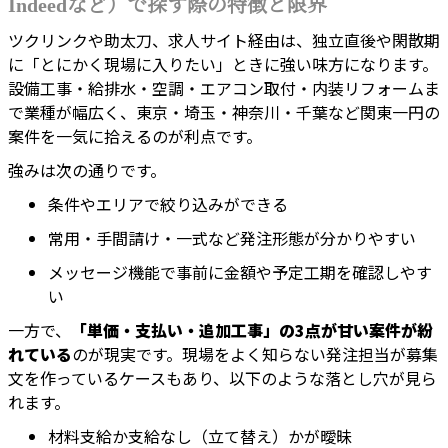
Indeedなど）で探す際の特徴と限界
ツクリンクや助太刀、求人サイト経由は、独立直後や閑散期
に「とにかく現場に入りたい」ときに強い味方になります。
設備工事・給排水・空調・エアコン取付・内装リフォームま
で業種が幅広く、東京・埼玉・神奈川・千葉など関東一円の
案件を一気に拾えるのが利点です。
強みは次の通りです。
条件やエリアで絞り込みができる
常用・手間請け・一式など発注形態が分かりやすい
メッセージ機能で事前に金額や予定工期を確認しやす
い
一方で、
「単価・支払い・追加工事」の3点が甘い案件が紛
れている
のが現実です。現場をよく知らない発注担当が募集
文を作っているケースもあり、以下のような落とし穴が見ら
れます。
材料支給か支給なし（立て替え）かが曖昧