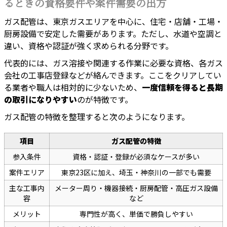
るときの資格要件や案件需要の出方
ガス配管は、東京ガスエリアを中心に、住宅・店舗・工場・
厨房設備で安定した需要があります。ただし、水道や空調と
違い、資格や認証が強く求められる分野です。
代表的には、ガス溶接や関連する作業に必要な資格、各ガス
会社の工事店登録などが絡んできます。ここをクリアしてい
る業者や職人は相対的に少ないため、
一度信頼を得ると長期
の取引になりやすい
のが特徴です。
ガス配管の特徴を整理すると次のようになります。
項目
ガス配管の特徴
参入条件
資格・認証・登録が必須なケースが多い
案件エリア
東京23区に加え、埼玉・神奈川の一部でも需要
主な工事内
メーター周り・機器接続・厨房配管・高圧ガス設備
容
など
メリット
専門性が高く、単価で勝負しやすい