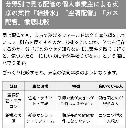
分野別で見る配管の個人事業主による東
京の案件「給排水」「空調配管」「ガス
配管」徹底比較
同じ配管でも、東京で稼げるフィールドは全く違う顔をして
います。財布を厚くするのか、技術を磨くのか、体力を温存
するのか。分野ごとのクセを知らないまま案件を取りに行く
と、気づいたら「忙しいのに全然手残りがない」という沼に
ハマります。
ざっくり比較すると、東京の傾向は次のようになります。
分野
主な現場
特徴
向いている人
空調配
住宅・テナン
季節で波が大きいが
動き回るのが
管・エア
ト・工場
単価は見えやすい
得意な人
コン
給排水設
新築マンショ
工期が長めで継続案
コツコツ型の
備
ン・リフォーム
件になりやすい
一人親方