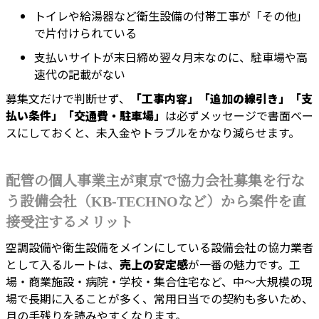
トイレや給湯器など衛生設備の付帯工事が「その他」
で片付けられている
支払いサイトが末日締め翌々月末なのに、駐車場や高
速代の記載がない
募集文だけで判断せず、
「工事内容」「追加の線引き」「支
払い条件」「交通費・駐車場」
は必ずメッセージで書面ベー
スにしておくと、未入金やトラブルをかなり減らせます。
配管の個人事業主が東京で協力会社募集を行な
う設備会社（KB-TECHNOなど）から案件を直
接受注するメリット
空調設備や衛生設備をメインにしている設備会社の協力業者
として入るルートは、
売上の安定感
が一番の魅力です。工
場・商業施設・病院・学校・集合住宅など、中〜大規模の現
場で長期に入ることが多く、常用日当での契約も多いため、
月の手残りを読みやすくなります。