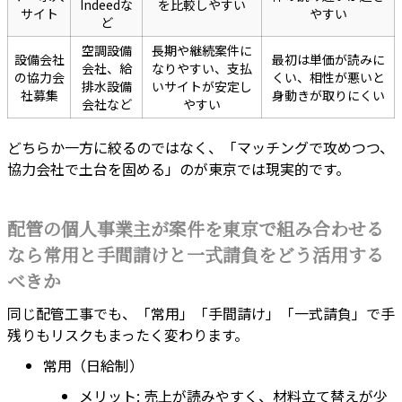
Indeedな
を比較しやすい
サイト
やすい
ど
空調設備
長期や継続案件に
設備会社
最初は単価が読みに
会社、給
なりやすい、支払
の協力会
くい、相性が悪いと
排水設備
いサイトが安定し
社募集
身動きが取りにくい
会社など
やすい
どちらか一方に絞るのではなく、「マッチングで攻めつつ、
協力会社で土台を固める」のが東京では現実的です。
配管の個人事業主が案件を東京で組み合わせる
なら常用と手間請けと一式請負をどう活用する
べきか
同じ配管工事でも、「常用」「手間請け」「一式請負」で手
残りもリスクもまったく変わります。
常用（日給制）
メリット: 売上が読みやすく、材料立て替えが少