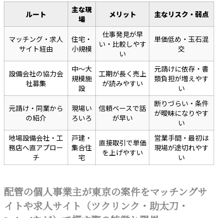
主な現
ルート
メリット
主なリスク・弱点
場
仕事発見が早
マッチング・求人
住宅・
単価低め・玉石混
い・比較しやす
サイト経由
小規模
交
い
中〜大
元請けに依存・書
設備会社の協力会
工期が長く売上
規模施
類負担が増えやす
社募集
が読みやすい
設
い
断りづらい・条件
元請け・同業から
現場い
信頼ベースで話
が曖昧になりやす
の紹介
ろいろ
が早い
い
地場設備会社・工
戸建・
営業手間・最初は
直接取引で単価
務店へ直アプロー
集合住
現場が途切れやす
を上げやすい
チ
宅
い
配管の個人事業主が東京の案件をマッチングサ
イトや求人サイト（ツクリンク・助太刀・