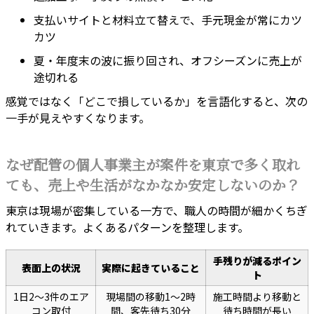
支払いサイトと材料立て替えで、手元現金が常にカツ
カツ
夏・年度末の波に振り回され、オフシーズンに売上が
途切れる
感覚ではなく「どこで損しているか」を言語化すると、次の
一手が見えやすくなります。
なぜ配管の個人事業主が案件を東京で多く取れ
ても、売上や生活がなかなか安定しないのか？
東京は現場が密集している一方で、職人の時間が細かくちぎ
れていきます。よくあるパターンを整理します。
手残りが減るポイン
表面上の状況
実際に起きていること
ト
1日2〜3件のエア
現場間の移動1〜2時
施工時間より移動と
コン取付
間、客先待ち30分
待ち時間が長い