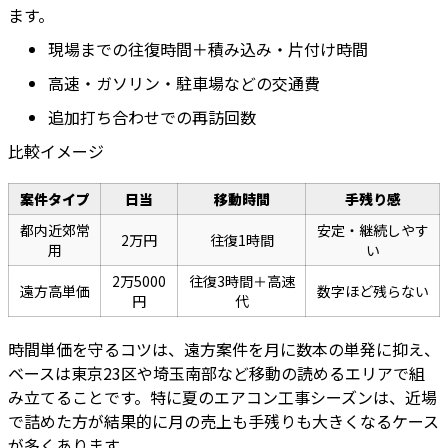
ます。
現場までの往復時間＋積み込み・片付け時間
高速・ガソリン・駐車場などの交通費
追加打ち合わせでの再訪回数
比較イメージ
案件タイプ
日当
移動時間
手残り感
都内近郊常
安定・継続しやす
2万円
往復1時間
用
い
2万5000
往復3時間＋高速
遠方高単価
数字ほど残らない
円
代
時間単価を守るコツは、遠方案件を月に数本の単発に抑え、
ベースは東京23区や埼玉南部など移動の読めるエリアで組
み立てることです。特に夏のエアコン工事シーズンは、近場
で詰めた方が結果的に月の売上も手残りも大きくなるケース
が多くあります。