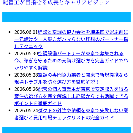
配管工が目指せる成長とキャリアビジョン
最近の投稿
2026.06.01
建設と空調の協力会社を練馬区で選ぶ前に
―元請けや一人親方がハマらない理想のパートナー探
しテクニック
2026.05.30
空調設備パートナーが東京で募集される
今、稼ぎを守るための元請け選び方を完全ガイドでわ
かりやすく解説
2026.05.28
空調の専門協力業者と関東で新規提携なら
現場トラブルを防ぐ選び方を徹底解説！
2026.05.26
配管の個人事業主が東京で安定収入を得る
案件の選び方を完全解説！未経験からでも活躍できる
ポイントを徹底ガイド
2026.05.24
ダクトの外注や依頼を東京で失敗しない業
者選びと費用相場チェックリストの完全ガイド
月別アーカイブ