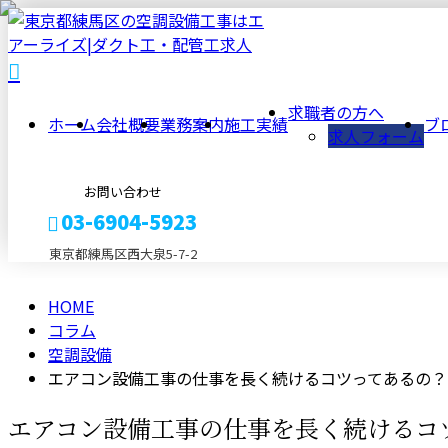
column
コ
求職者の方へ
ホーム
会社概要
業務案内
施工実績
ブ
求人フォーム
ラ
お問い合わせ
ム
03-6904-5923
東京都練馬区西大泉5-7-2
HOME
メールフォーム
コラム
空調設備
エアコン設備工事の仕事を長く続けるコツってあるの？
エアコン設備工事の仕事を長く続けるコ