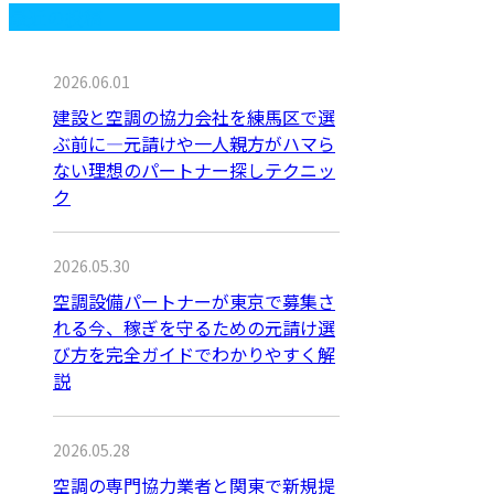
最近の投稿
2026.06.01
建設と空調の協力会社を練馬区で選
ぶ前に―元請けや一人親方がハマら
ない理想のパートナー探しテクニッ
ク
2026.05.30
空調設備パートナーが東京で募集さ
れる今、稼ぎを守るための元請け選
び方を完全ガイドでわかりやすく解
説
2026.05.28
空調の専門協力業者と関東で新規提